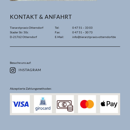
KONTAKT & ANFAHRT
Tierarztpraxis Otterndorf
Tel:
0 47 51 – 33 03
Stader Str. 50c
Fax:
0 47 51 – 30 73
D-21762 Otterndorf
E-Mail:
info@tierarztpraxis-otterndorf.de
Besuche uns auf:
INSTAGRAM
Akzeptierte Zahlungsmethoden: