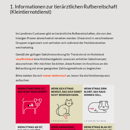
1. Informationen zur tierärztlichen Rufbereitschaft
(Kleintiernotdienst)
Im Landkreis Cuxhaven gibt es tierärztliche Rufbereitschaften, die von den
hiesigen Praxen abwechselnd versehen werden. Diese sind in verschiedenen
Gruppen organisiert und vertreten sich während der Notdienstzeiten
wechselseitig.
Gemäß der gültigen Gebührenordnung für Tierärzte ist im Notdienst
verpflichtend
eine Notdienstgebühr sowie ein erhöhter Gebührensatz
abzurechnen. Wir möchten Sie bitten, diese Kosten im Anschluss an die
Behandlung mit einer geeigneten Zahlungsmethode zu begleichen.
Bitte melden Sie sich
immer telefonisch
an, bevor Sie die Notdienstpraxis
aufsuchen.