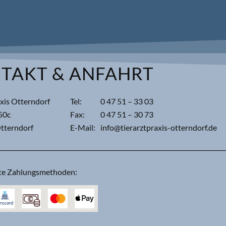
TAKT & ANFAHRT
axis Otterndorf
Tel:
0 47 51 – 33 03
 50c
Fax:
0 47 51 – 30 73
tterndorf
E-Mail:
info@tierarztpraxis-otterndorf.de
te Zahlungsmethoden: