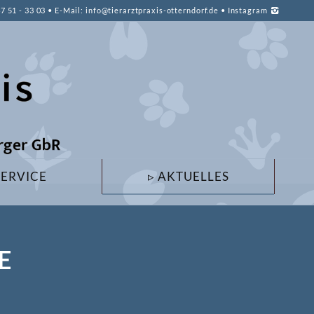
47 51 - 33 03
•
E-Mail: info@tierarztpraxis-otterndorf.de
•
Instagram
SERVICE
▹ AKTUELLES
E